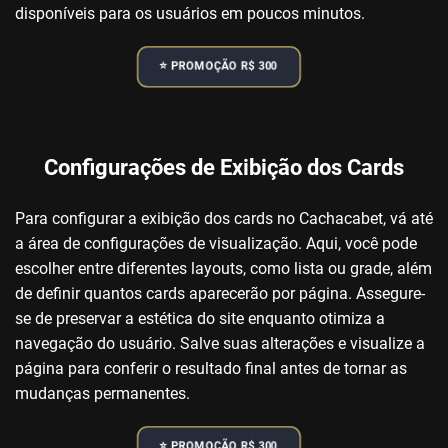
disponíveis para os usuários em poucos minutos.
⭐️ PROMOÇÃO R$ 300
Configurações de Exibição dos Cards
Para configurar a exibição dos cards no Cachacabet, vá até
a área de configurações de visualização. Aqui, você pode
escolher entre diferentes layouts, como lista ou grade, além
de definir quantos cards aparecerão por página. Assegure-
se de preservar a estética do site enquanto otimiza a
navegação do usuário. Salve suas alterações e visualize a
página para conferir o resultado final antes de tornar as
mudanças permanentes.
⭐️ PROMOÇÃO R$ 300