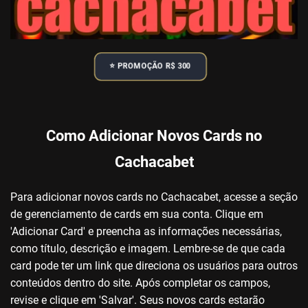
⭐️ PROMOÇÃO R$ 300
Como Adicionar Novos Cards no
Cachacabet
Para adicionar novos cards no Cachacabet, acesse a seção
de gerenciamento de cards em sua conta. Clique em
'Adicionar Card' e preencha as informações necessárias,
como título, descrição e imagem. Lembre-se de que cada
card pode ter um link que direciona os usuários para outros
conteúdos dentro do site. Após completar os campos,
revise e clique em 'Salvar'. Seus novos cards estarão