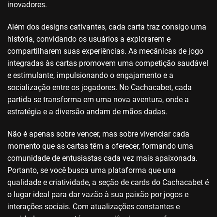
inovadores.
Além dos designs cativantes, cada carta traz consigo uma
história, convidando os usuários a explorarem e
compartilharem suas experiências. As mecânicas de jogo
integradas às cartas promovem uma competição saudável
e estimulante, impulsionando o engajamento e a
socialização entre os jogadores. No Cachacabet, cada
partida se transforma em uma nova aventura, onde a
estratégia e a diversão andam de mãos dadas.
Não é apenas sobre vencer, mas sobre vivenciar cada
momento que as cartas têm a oferecer, formando uma
comunidade de entusiastas cada vez mais apaixonada.
Portanto, se você busca uma plataforma que una
qualidade e criatividade, a seção de cards do Cachacabet é
o lugar ideal para dar vazão à sua paixão por jogos e
interações sociais. Com atualizações constantes e