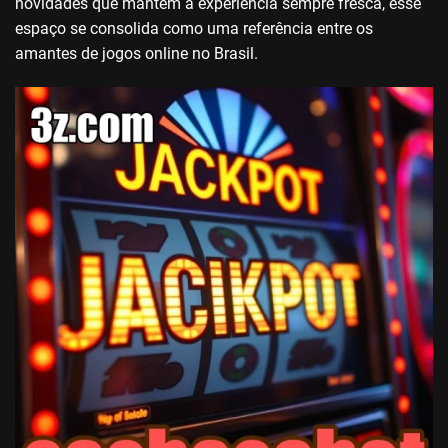
novidades que mantém a experiência sempre fresca, esse
espaço se consolida como uma referência entre os
amantes de jogos online no Brasil.