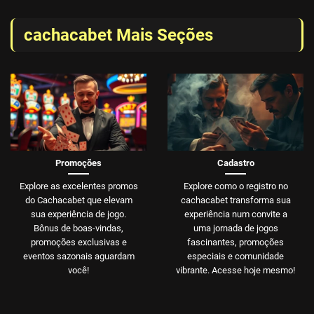
cachacabet Mais Seções
Promoções
Cadastro
Explore as excelentes promos
Explore como o registro no
do Cachacabet que elevam
cachacabet transforma sua
sua experiência de jogo.
experiência num convite a
Bônus de boas-vindas,
uma jornada de jogos
promoções exclusivas e
fascinantes, promoções
eventos sazonais aguardam
especiais e comunidade
você!
vibrante. Acesse hoje mesmo!